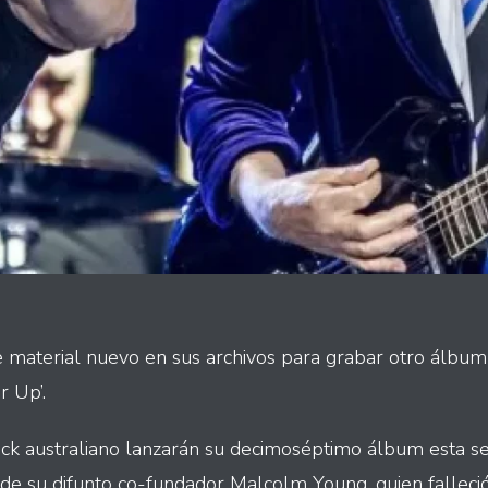
e material nuevo en sus archivos para grabar otro álbum
r Up’.
ock australiano lanzarán su decimoséptimo álbum esta 
 de su difunto co-fundador Malcolm Young, quien fallec