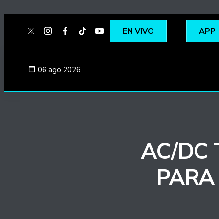
EN VIVO
APP
twitter
instagram
facebook
tiktok
youtube
spotify
06 ago 2026
AC/DC 
PARA