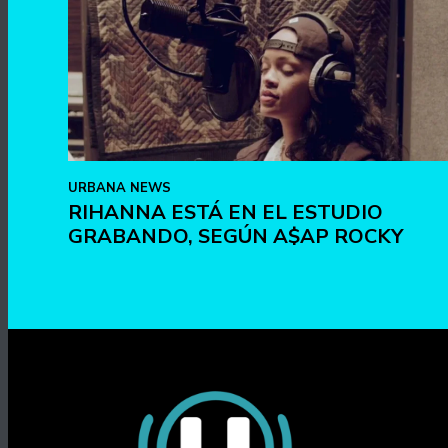
URBANA NEWS
RIHANNA ESTÁ EN EL ESTUDIO
GRABANDO, SEGÚN A$AP ROCKY