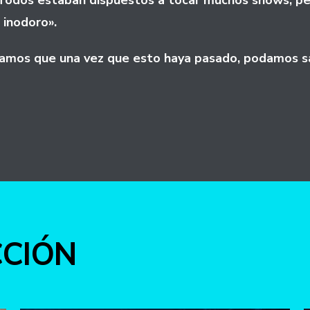
 “Todos estaban dispuestos a tocar muchos shows, pe
 inodoro».
mos que una vez que esto haya pasado, podamos sal
int
CCIÓN