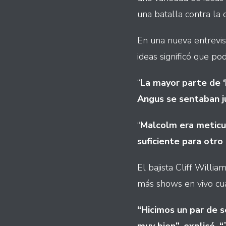
una batalla contra la
En una nueva entrevi
ideas significó que po
“
La mayor parte de ‘
Angus se sentaban ju
“
Malcolm era meticu
suficiente para otr
El bajista Cliff Willia
más shows en vivo cua
“Hicimos un par de 