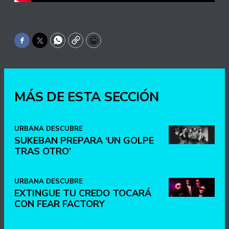
Facebook
Twitter
WhatsApp
Copy
Print
MÁS DE ESTA SECCIÓN
URBANA DESCUBRE
SUKEBAN PREPARA ‘UN GOLPE
TRAS OTRO’
URBANA DESCUBRE
EXTINGUE TU CREDO TOCARÁ
CON FEAR FACTORY