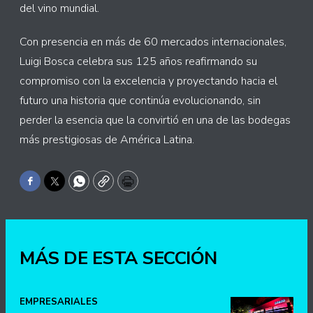
del vino mundial.
Con presencia en más de 60 mercados internacionales,
Luigi Bosca celebra sus 125 años reafirmando su
compromiso con la excelencia y proyectando hacia el
futuro una historia que continúa evolucionando, sin
perder la esencia que la convirtió en una de las bodegas
más prestigiosas de América Latina.
Facebook
Twitter
WhatsApp
Copy
Print
MÁS DE ESTA SECCIÓN
EMPRESARIALES