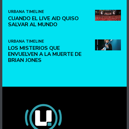
URBANA TIMELINE
CUANDO EL LIVE AID QUISO
SALVAR AL MUNDO
URBANA TIMELINE
LOS MISTERIOS QUE
ENVUELVEN A LA MUERTE DE
BRIAN JONES