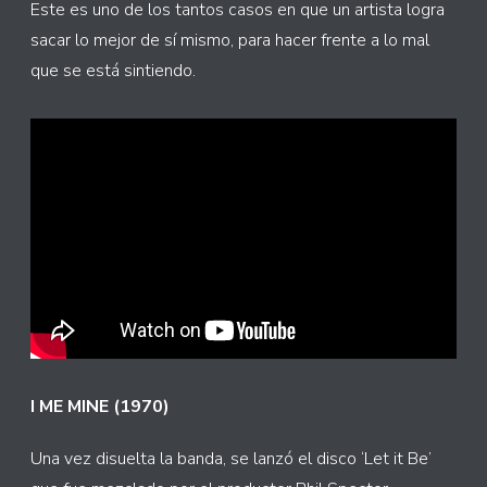
Este es uno de los tantos casos en que un artista logra
sacar lo mejor de sí mismo, para hacer frente a lo mal
que se está sintiendo.
I ME MINE (1970)
Una vez disuelta la banda, se lanzó el disco ‘Let it Be’